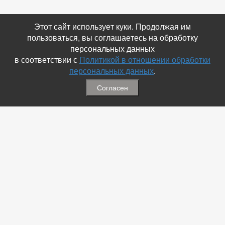
Этот сайт использует куки. Продолжая им
пользоваться, вы соглашаетесь на обработку
персональных данных
в соответствии с
Политикой в отношении обработки
персональных данных
.
Согласен
Связаться с Нами
☎ (86354) 5-35-50
✉ gazetadvd@yandex.ru
WhatsApp +7 918 581 55 10
Информация
-
Обратная связь
-
Политика обработки персональных данных
-
Мы в Соц.Сетях
-
Архив номеров
Меню
-
Избранное