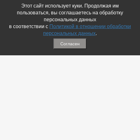
Этот сайт использует куки. Продолжая им
пользоваться, вы соглашаетесь на обработку
персональных данных
в соответствии с
Политикой в отношении обработки
персональных данных
.
Согласен
Связаться с Нами
☎ (86354) 5-35-50
✉ gazetadvd@yandex.ru
WhatsApp +7 918 581 55 10
Информация
-
Обратная связь
-
Политика обработки персональных данных
-
Мы в Соц.Сетях
-
Архив номеров
Меню
-
Избранное
-
Статьи
-
Магазины