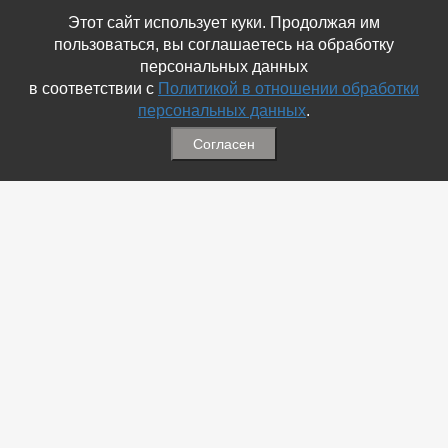
Этот сайт использует куки. Продолжая им
пользоваться, вы соглашаетесь на обработку
персональных данных
в соответствии с
Политикой в отношении обработки
персональных данных
.
Согласен
Связаться с Нами
☎ (86354) 5-35-50
✉ gazetadvd@yandex.ru
WhatsApp +7 918 581 55 10
Информация
-
Обратная связь
-
Политика обработки персональных данных
-
Мы в Соц.Сетях
-
Архив номеров
Меню
-
Избранное
-
Статьи
-
Магазины