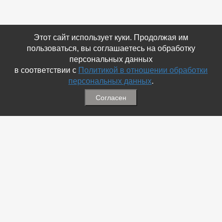
Этот сайт использует куки. Продолжая им
пользоваться, вы соглашаетесь на обработку
персональных данных
в соответствии с
Политикой в отношении обработки
персональных данных
.
Согласен
Связаться с Нами
☎ (86354) 5-35-50
✉ gazetadvd@yandex.ru
WhatsApp +7 918 581 55 10
Информация
-
Обратная связь
-
Политика обработки персональных данных
-
Мы в Соц.Сетях
-
Архив номеров
Меню