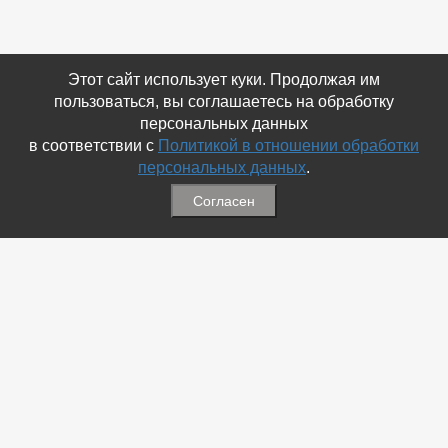
Этот сайт использует куки. Продолжая им
пользоваться, вы соглашаетесь на обработку
персональных данных
в соответствии с
Политикой в отношении обработки
персональных данных
.
Согласен
Связаться с Нами
☎ (86354) 5-35-50
✉ gazetadvd@yandex.ru
WhatsApp +7 918 581 55 10
Информация
-
Обратная связь
-
Политика обработки персональных данных
-
Мы в Соц.Сетях
-
Архив номеров
Меню