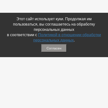
Этот сайт использует куки. Продолжая им
пользоваться, вы соглашаетесь на обработку
персональных данных
в соответствии с
Политикой в отношении обработки
персональных данных
.
Согласен
Связаться с Нами
☎ (86354) 5-35-50
✉ gazetadvd@yandex.ru
WhatsApp +7 918 581 55 10
Информация
-
Обратная связь
-
Политика обработки персональных данных
-
Мы в Соц.Сетях
-
Архив номеров
Меню