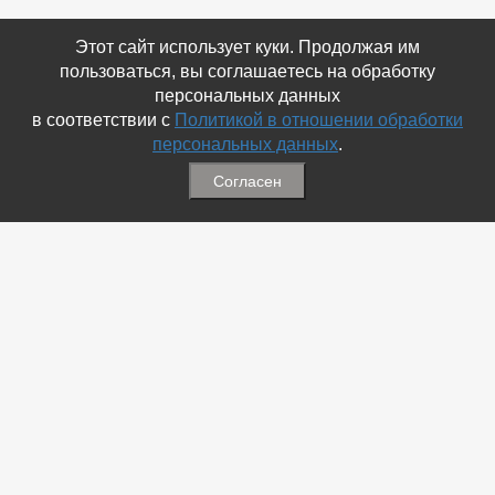
Этот сайт использует куки. Продолжая им
пользоваться, вы соглашаетесь на обработку
персональных данных
в соответствии с
Политикой в отношении обработки
персональных данных
.
Согласен
Связаться с Нами
☎ (86354) 5-35-50
✉ gazetadvd@yandex.ru
WhatsApp +7 918 581 55 10
Информация
-
Обратная связь
-
Политика обработки персональных данных
-
Мы в Соц.Сетях
-
Архив номеров
Меню
-
Избранное
-
Статьи