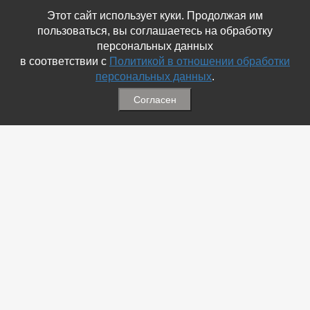
Этот сайт использует куки. Продолжая им
пользоваться, вы соглашаетесь на обработку
персональных данных
в соответствии с
Политикой в отношении обработки
персональных данных
.
Согласен
Связаться с Нами
☎ (86354) 5-35-50
✉ gazetadvd@yandex.ru
WhatsApp +7 918 581 55 10
Информация
-
Обратная связь
-
Политика обработки персональных данных
-
Мы в Соц.Сетях
-
Архив номеров
Меню
-
Избранное
-
Статьи
-
Магазины