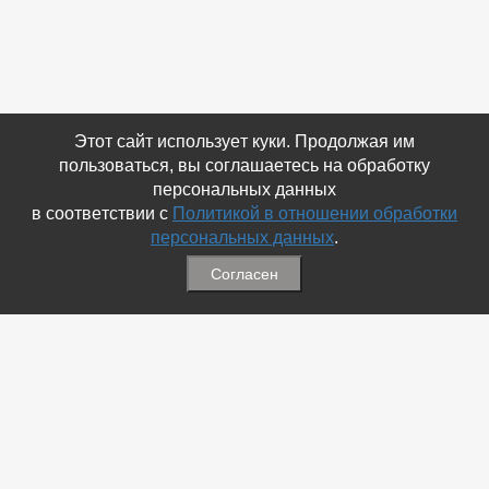
Этот сайт использует куки. Продолжая им
пользоваться, вы соглашаетесь на обработку
персональных данных
в соответствии с
Политикой в отношении обработки
персональных данных
.
Согласен
Связаться с Нами
☎ (86354) 5-35-50
✉ gazetadvd@yandex.ru
WhatsApp +7 918 581 55 10
Информация
-
Обратная связь
-
Политика обработки персональных данных
-
Мы в Соц.Сетях