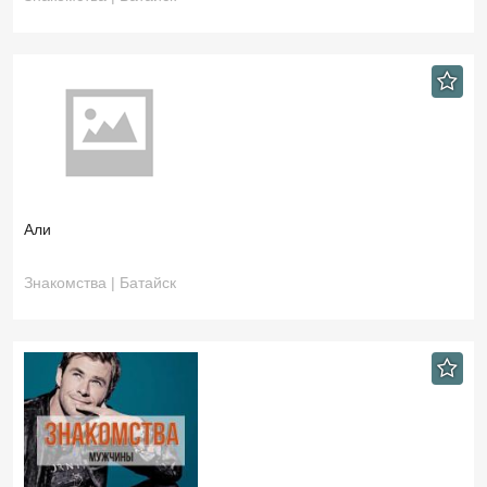
Али
Знакомства | Батайск