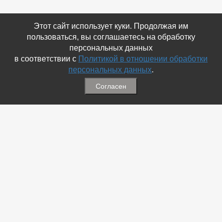
Этот сайт использует куки. Продолжая им
пользоваться, вы соглашаетесь на обработку
персональных данных
в соответствии с
Политикой в отношении обработки
персональных данных
.
Согласен
Связаться с Нами
☎ (86354) 5-35-50
✉ gazetadvd@yandex.ru
WhatsApp +7 918 581 55 10
Информация
-
Обратная связь
-
Политика обработки персональных данных
-
Мы в Соц.Сетях
-
Архив номеров
Меню
-
Избранное
-
Статьи