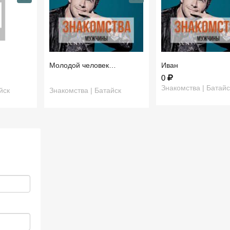
Молодой человек…
Иван
0
Знакомства | Батайс
йск
Знакомства | Батайск