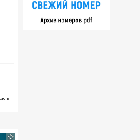
тою в