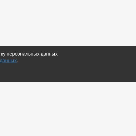
отку персональных данных
 данных
.
Экспорт
Карта сайта
RSS Объявления
RSS Блог (статей)
RSS Магазины