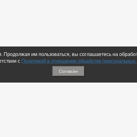
ки. Продолжая им пользоваться, вы соглашаетесь на обраб
етствии с
Политикой в отношении обработки персональных
Согласен
ация
Меню
ая связь
-
Избранное
ика обработки персональных
-
Статьи
-
Магазины
Соц.Сетях
-
Добавить объявление
 номеров
-
Добавить Магазин
-
Добавить Статью
-
Установить приложение