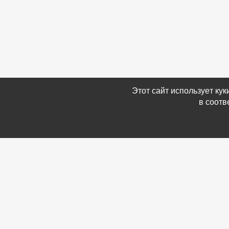
Этот сайт использует ку
в соотв
Связаться с Нами
Информ
☎ (86354) 5-35-50
-
Обратн
✉ gazetadvd@yandex.ru
-
Полит
WhatsApp +7 918 581 55 10
данных
-
Мы в 
-
Архив