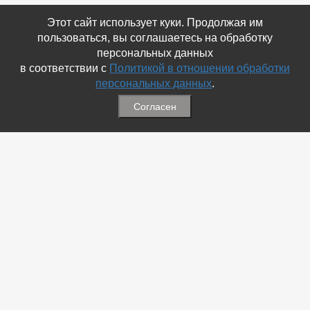
Этот сайт использует куки. Продолжая им
пользоваться, вы соглашаетесь на обработку
персональных данных
в соответствии с
Политикой в отношении обработки
персональных данных
.
Согласен
Связаться с Нами
☎ (86354) 5-35-50
✉ gazetadvd@yandex.ru
WhatsApp +7 918 581 55 10
Информация
-
Обратная связь
-
Политика обработки персональных данных
-
Мы в Соц.Сетях
-
Архив номеров
Меню
-
Избранное
-
Статьи
-
Магазины