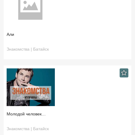
Али
Знакомства | Батайск
Молодой человек…
Знакомства | Батайск