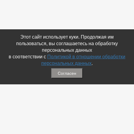
Этот сайт использует куки. Продолжая им
пользоваться, вы соглашаетесь на обработку
персональных данных
в соответствии с
Политикой в отношении обработки
персональных данных
.
Согласен
Связаться с Нами
☎ (86354) 5-35-50
✉ gazetadvd@yandex.ru
WhatsApp +7 918 581 55 10
Информация
-
Обратная связь
-
Политика обработки персональных данных
-
Мы в Соц.Сетях
-
Архив номеров