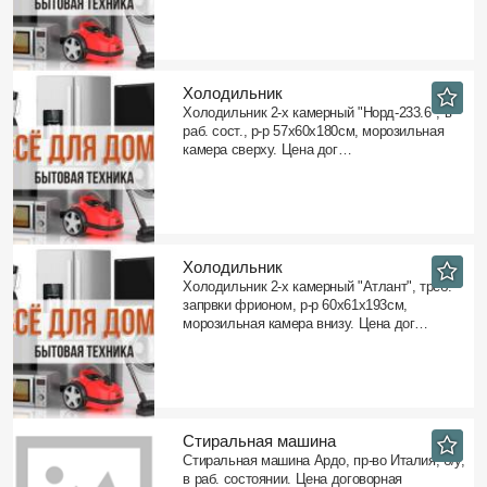
Холодильник
Холодильник 2-х камерный "Норд-233.6", в
раб. сост., р-р 57х60х180см, морозильная
камера сверху. Цена дог…
Холодильник
Холодильник 2-х камерный "Атлант", треб.
запрвки фрионом, р-р 60х61х193см,
морозильная камера внизу. Цена дог…
Стиральная машина
Стиральная машина Ардо, пр-во Италия, б/у,
в раб. состоянии. Цена договорная