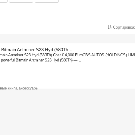
Сортировка
w Bitmain Antminer S23 Hyd (580Th…
itmain Antminer S23 Hyd (580Th) Cost € 4,000 EuroCBS AUTOS (HOLDINGS) LI
he powerful Bitmain Antminer S23 Hyd (580Th) — …
ные книги, аксессуары