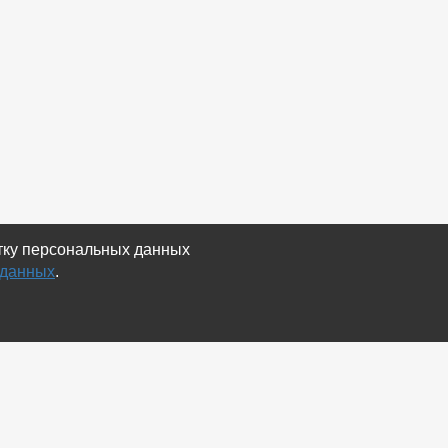
отку персональных данных
 данных
.
Экспорт
Карта сайта
RSS Объявления
RSS Блог (статей)