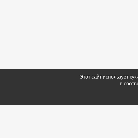
Этот сайт использует ку
в соотв
Связаться с Нами
Информ
☎ (86354) 5-35-50
-
Обратн
✉ gazetadvd@yandex.ru
-
Полит
WhatsApp +7 918 581 55 10
данных
-
Мы в 
-
Архив