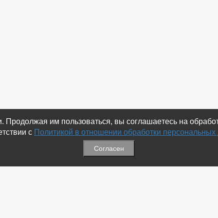
ки. Продолжая им пользоваться, вы соглашаетесь на обраб
етствии с
Политикой в отношении обработки персональных
Согласен
ация
Меню
ая связь
-
Избранное
ика обработки персональных
-
Статьи
-
Магазины
Соц.Сетях
-
Добавить объявление
 номеров
-
Добавить Магазин