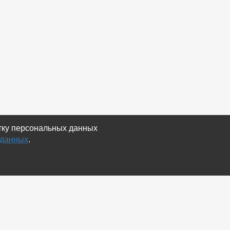
отку персональных данных
 данных
.
Экспорт
Карта сайта
RSS Объявления
RSS Блог (статей)