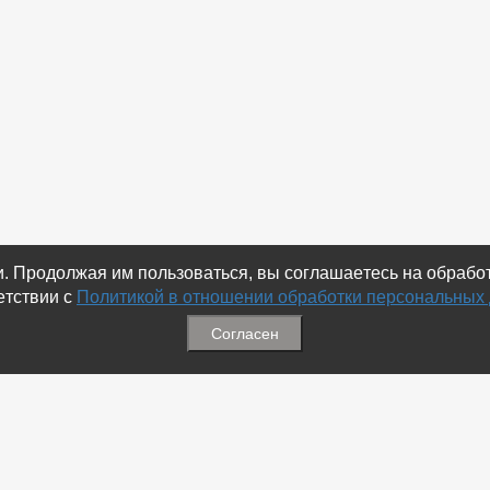
ки. Продолжая им пользоваться, вы соглашаетесь на обраб
етствии с
Политикой в отношении обработки персональных
Согласен
ация
Меню
ая связь
-
Избранное
ика обработки персональных
-
Статьи
-
Магазины
Соц.Сетях
-
Добавить объявление
 номеров
-
Добавить Магазин