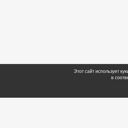
Этот сайт использует ку
в соотв
Связаться с Нами
Информ
☎ (86354) 5-35-50
-
Обратн
✉ gazetadvd@yandex.ru
-
Полит
WhatsApp +7 918 581 55 10
данных
-
Мы в 
-
Архив