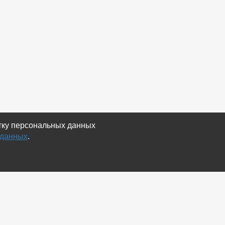
отку персональных данных
 данных
.
Экспорт
Карта сайта
RSS Объявления
RSS Блог (статей)