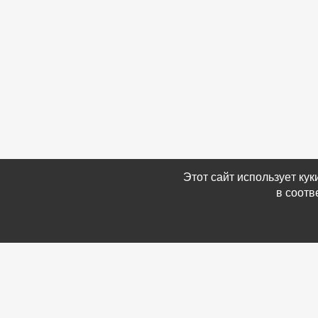
Этот сайт использует ку
в соотв
Связаться с Нами
Информ
☎ (86354) 5-35-50
-
Обратн
✉ gazetadvd@yandex.ru
-
Полит
WhatsApp +7 918 581 55 10
данных
-
Мы в 
-
Архив