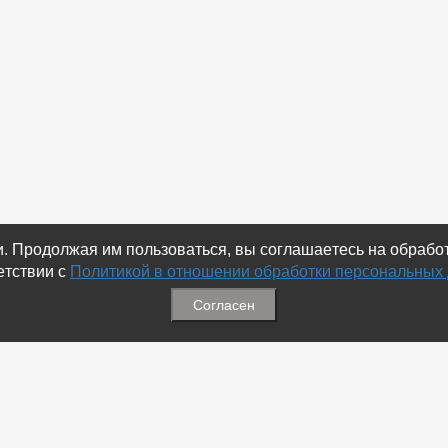
ки. Продолжая им пользоваться, вы соглашаетесь на обраб
етствии с
Политикой в отношении обработки персональных
Согласен
ация
Меню
ая связь
-
Избранное
ика обработки персональных
-
Статьи
-
Магазины
Соц.Сетях
-
Добавить объявление
 номеров
-
Добавить Магазин