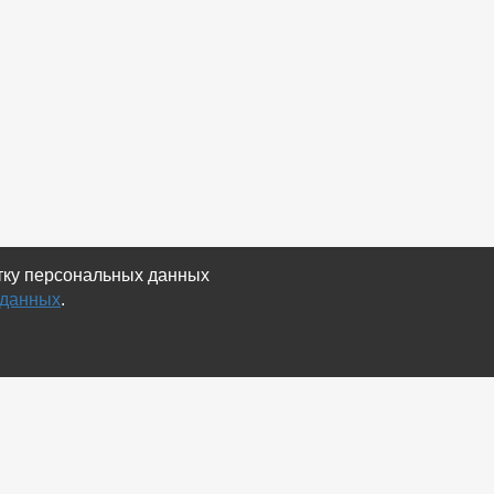
отку персональных данных
 данных
.
Экспорт
Карта сайта
RSS Объявления
RSS Блог (статей)