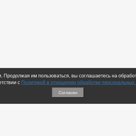
ки. Продолжая им пользоваться, вы соглашаетесь на обраб
етствии с
Политикой в отношении обработки персональных
Согласен
ация
Меню
ая связь
-
Избранное
ика обработки персональных
-
Статьи
-
Магазины
Соц.Сетях
-
Добавить объявление
 номеров
-
Добавить Магазин