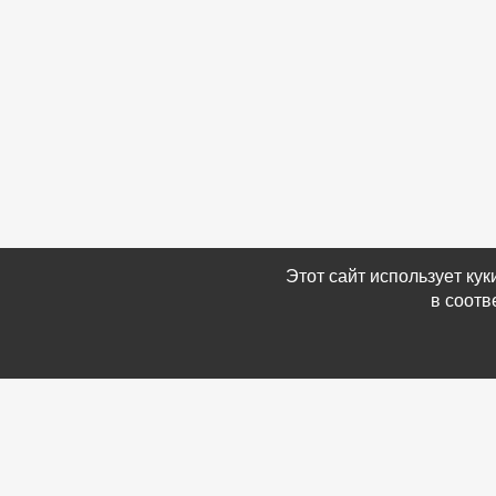
Этот сайт использует ку
в соотв
Связаться с Нами
Информ
☎ (86354) 5-35-50
-
Обратн
✉ gazetadvd@yandex.ru
-
Полит
WhatsApp +7 918 581 55 10
данных
-
Мы в 
-
Архив