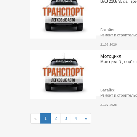
ВАЗ 2106 93 г.в., тр
Батайск
Ремонт и строитель
21.07.2026
Мотоцикл
Мотоцикл "Днепр" с к
Батайск
Ремонт и строитель
21.07.2026
«
1
2
3
4
»