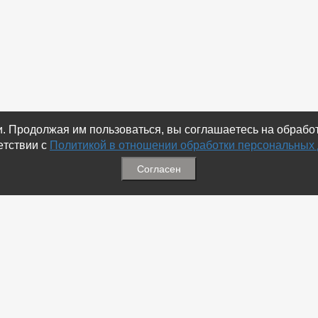
ки. Продолжая им пользоваться, вы соглашаетесь на обраб
етствии с
Политикой в отношении обработки персональных
Согласен
ация
Меню
ая связь
-
Избранное
ика обработки персональных
-
Статьи
-
Магазины
Соц.Сетях
-
Добавить объявление
 номеров
-
Добавить Магазин
-
Добавить Статью
-
Установить приложение