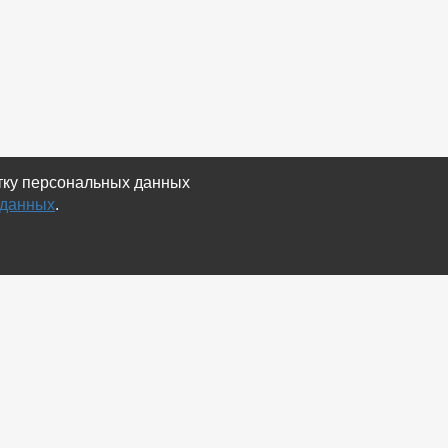
отку персональных данных
 данных
.
Экспорт
Карта сайта
RSS Объявления
RSS Блог (статей)
RSS Магазины