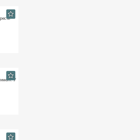
брести
имент: У