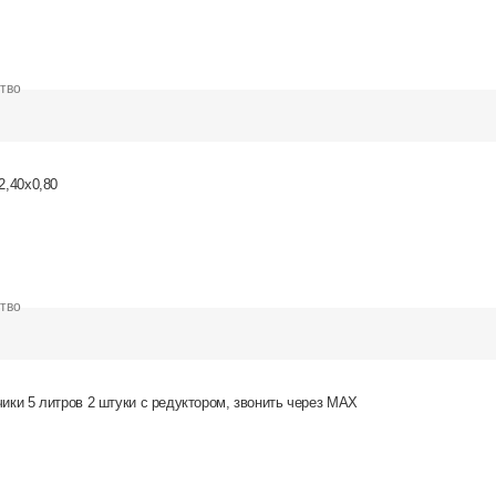
ство
2,40х0,80
ство
чики 5 литров 2 штуки с редуктором, звонить через MAX