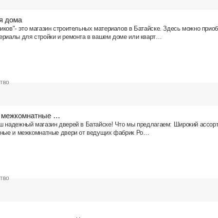
я дома
иков"- это магазин строительных материалов в Батайске. Здесь можно прио
ериалы для стройки и ремонта в вашем доме или кварт…
ство
и межкомнатные …
ш надежный магазин дверей в Батайске! Что мы предлагаем: Широкий ассорт
дные и межкомнатные двери от ведущих фабрик Ро…
ство