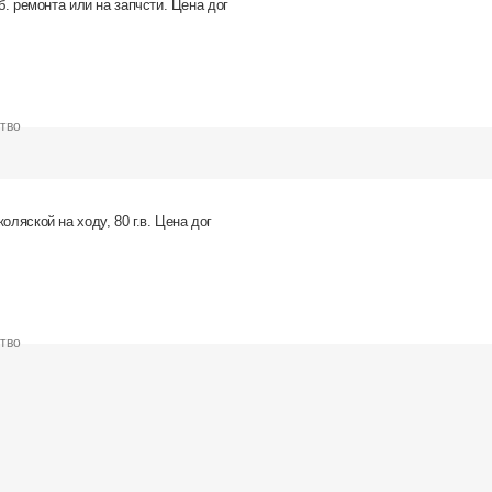
еб. ремонта или на запчсти. Цена дог
ство
оляской на ходу, 80 г.в. Цена дог
ство