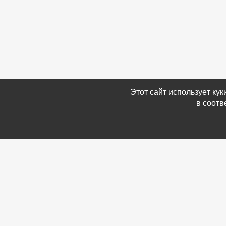
Этот сайт использует ку
в соотв
Связаться с Нами
Информ
☎ (86354) 5-35-50
-
Обратн
✉ gazetadvd@yandex.ru
-
Полит
WhatsApp +7 918 581 55 10
данных
-
Мы в 
-
Архив