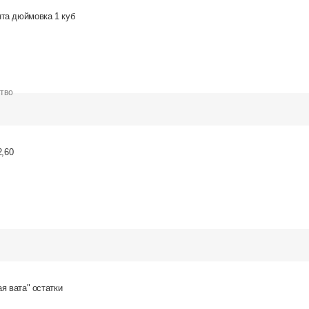
та дюймовка 1 куб
ство
2,60
я вата" остатки