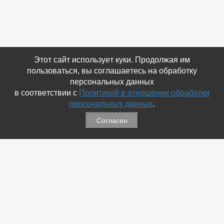
Этот сайт использует куки. Продолжая им
пользоваться, вы соглашаетесь на обработку
персональных данных
в соответствии с
Политикой в отношении обработки
персональных данных
.
Согласен
Связаться с Нами
☎ (86354) 5-35-50
✉ gazetadvd@yandex.ru
WhatsApp +7 918 581 55 10
Информация
-
Обратная связь
-
Политика обработки персональных данных
-
Мы в Соц.Сетях
-
Архив номеров