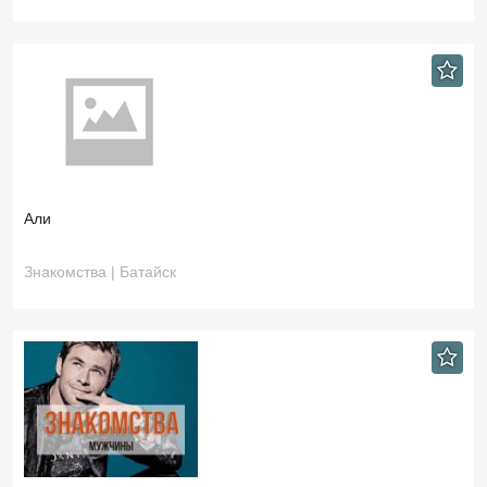
Али
Знакомства | Батайск