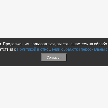
ки. Продолжая им пользоваться, вы соглашаетесь на обраб
етствии с
Политикой в отношении обработки персональных
Согласен
ация
Меню
ая связь
-
Избранное
ика обработки персональных
-
Статьи
-
Магазины
Соц.Сетях
-
Добавить объявление
 номеров
-
Добавить Магазин
-
Добавить Статью
-
Установить приложение