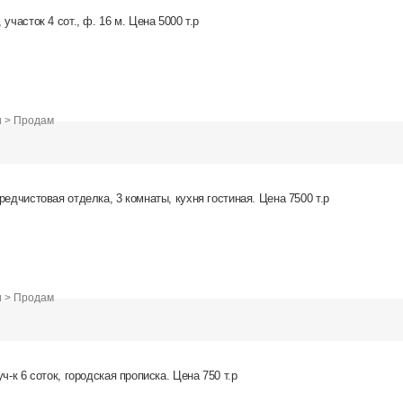
участок 4 сот., ф. 16 м. Цена 5000 т.р
и > Продам
редчистовая отделка, 3 комнаты, кухня гостиная. Цена 7500 т.р
и > Продам
ч-к 6 соток, городская прописка. Цена 750 т.р