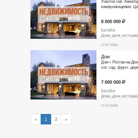
Участок скв. Авиатор
коммуникациями. Це
8 000 000
Батайск
Дома, дачи, коттедж
17.07.2026
Дом
Дом г. Ростов-на-Дон
сот, сад, фрукт. дер
7 000 000
Батайск
Дома, дачи, коттедж
17.07.2026
«
1
2
»