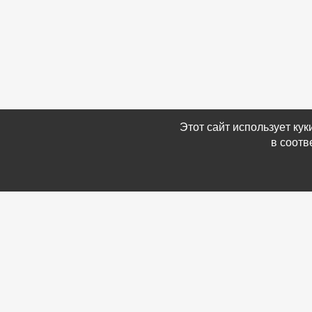
Этот сайт использует ку
в соотв
Связаться с Нами
Информ
☎ (86354) 5-35-50
-
Обратн
✉ gazetadvd@yandex.ru
-
Полит
WhatsApp +7 918 581 55 10
данных
-
Мы в 
-
Архив