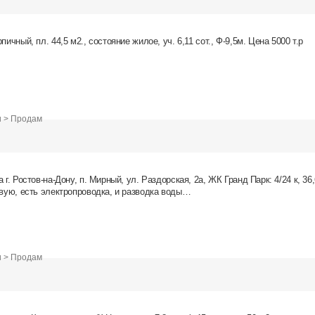
пичный, пл. 44,5 м2., состояние жилое, уч. 6,11 сот., Ф-9,5м. Цена 5000 т.р
и > Продам
 г. Ростов-на-Дону, п. Мирный, ул. Раздорская, 2а, ЖК Гранд Парк: 4/24 к, 36,
овую, есть электропроводка, и разводка воды…
и > Продам