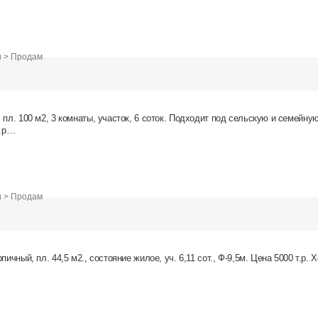
и > Продам
 пл. 100 м2, 3 комнаты, участок, 6 соток. Подходит под сельскую и семейну
т.р…
и > Продам
пичный, пл. 44,5 м2., состояние жилое, уч. 6,11 сот., Ф-9,5м. Цена 5000 т.р.