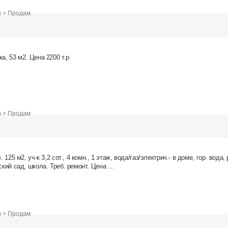
и > Продам
а, 53 м2. Цена 2200 т.р
и > Продам
. 125 м2, уч-к 3,2 сот., 4 комн., 1 этаж, вода/газ/электрич.- в доме, гор. вода,
тский сад, школа. Треб. ремонт. Цена …
и > Продам