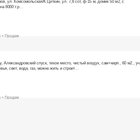
ов, ул. Комсомольская/К.Цеткин, ул. 7,8 сот, ф-15 м, домик 50 м2, с
на 8000 т.р…
и > Продам
у, Александровский спуск, тихое место, чистый воздух, сам+кирп., 60 м2., уч
евья, свет, вода, газ, можно жить и строит…
и > Продам