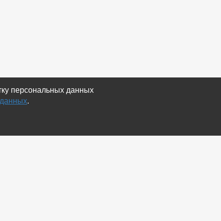
отку персональных данных
 данных
.
Экспорт
Карта сайта
RSS Объявления
RSS Блог (статей)
RSS Магазины