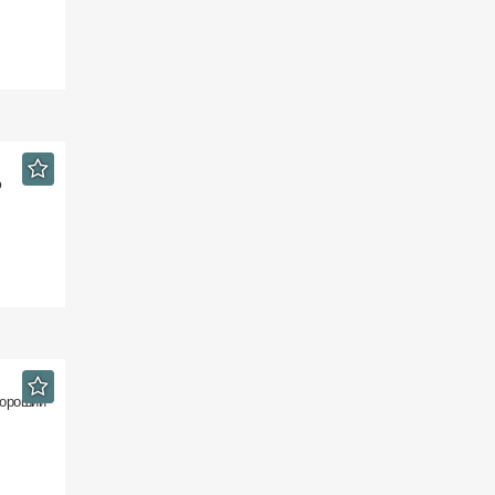
ю
 Хороший