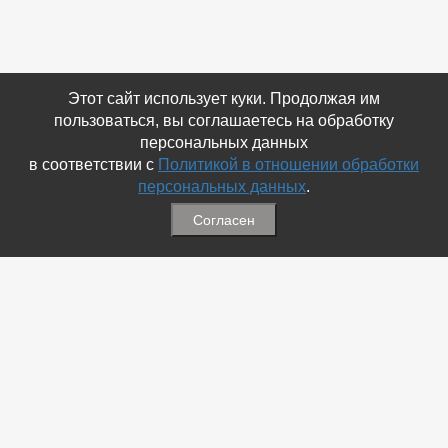
Этот сайт использует куки. Продолжая им
пользоваться, вы соглашаетесь на обработку
персональных данных
в соответствии с
Политикой в отношении обработки
персональных данных
.
Согласен
Связаться с Нами
☎ (86354) 5-35-50
✉ gazetadvd@yandex.ru
WhatsApp +7 918 581 55 10
Информация
-
Обратная связь
-
Политика обработки персональных данных
-
Мы в Соц.Сетях
-
Архив номеров
Меню