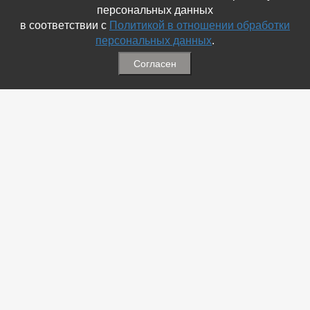
персональных данных
в соответствии с
Политикой в отношении обработки
персональных данных
.
Согласен
Связаться с Нами
☎ (86354) 5-35-50
✉ gazetadvd@yandex.ru
WhatsApp +7 918 581 55 10
Информация
-
Обратная связь
-
Политика обработки персональных данных
-
Мы в Соц.Сетях
-
Архив номеров
Меню
-
Избранное
-
Статьи
-
Магазины
-
Добавить объявление
-
Добавить Магазин
-
Добавить Статью