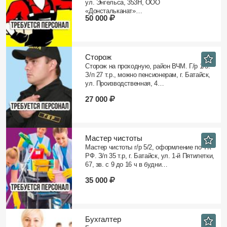
ул. Энгельса, 353Н, ООО
«Донстальканат»…
50 000
Сторож
Сторож на проходную, район ВЧМ. Г/р 1/3.
З/п 27 т.р., можно пенсионерам, г. Батайск,
ул. Производственная, 4…
27 000
Мастер чистоты
Мастер чистоты г/р 5/2, оформление по ТК
РФ. З/п 35 т.р, г. Батайск, ул. 1-й Пятилетки,
67, зв. с 9 до 16 ч в будни…
35 000
Бухгалтер