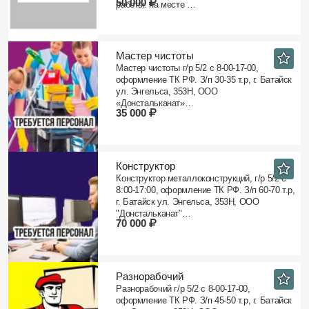
50 000
работы: на месте …
Мастер чистоты
Мастер чистоты г/р 5/2 с 8-00-17-00,
оформление ТК РФ. З/п 30-35 т.р, г. Батайск
ул. Энгельса, 353Н, ООО
«Донстальканат»…
35 000
Конструктор
Конструктор металлоконструкций, г/р 5/2 с
8:00-17:00, оформление ТК РФ. З/п 60-70 т.р,
г. Батайск ул. Энгельса, 353Н, ООО
"Донстальканат"…
70 000
Разнорабочий
Разнорабочий г/р 5/2 с 8-00-17-00,
оформление ТК РФ. З/п 45-50 т.р, г. Батайск