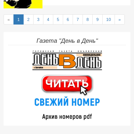
«
1
2
3
4
5
6
7
8
9
10
»
Газета "День в День"