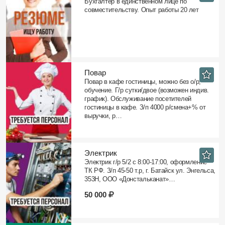
Бухгалтер в единственном лице по
совместительству. Опыт работы 20 лет
Повар
Повар в кафе гостиницы, можно без о/р,
обучение. Г/р сутки/двое (возможен индив.
график). Обслуживание посетителей
гостиницы в кафе. З/п 4000 р/смена+% от
выручки, р…
Электрик
Электрик г/р 5/2 с 8:00-17:00, оформление
ТК РФ. З/п 45-50 т.р, г. Батайск ул. Энгельса,
353Н, ООО «Донстальканат»…
50 000