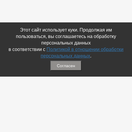
Этот сайт использует куки. Продолжая им
пользоваться, вы соглашаетесь на обработку
персональных данных
в соответствии с
Политикой в отношении обработки
персональных данных
.
Согласен
Связаться с Нами
☎ (86354) 5-35-50
✉ gazetadvd@yandex.ru
WhatsApp +7 918 581 55 10
Информация
-
Обратная связь
-
Политика обработки персональных данных
-
Мы в Соц.Сетях
-
Архив номеров