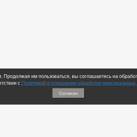
ки. Продолжая им пользоваться, вы соглашаетесь на обраб
етствии с
Политикой в отношении обработки персональных
Согласен
ация
Меню
ая связь
-
Избранное
ика обработки персональных
-
Статьи
-
Магазины
Соц.Сетях
-
Добавить объявление
 номеров
-
Добавить Магазин