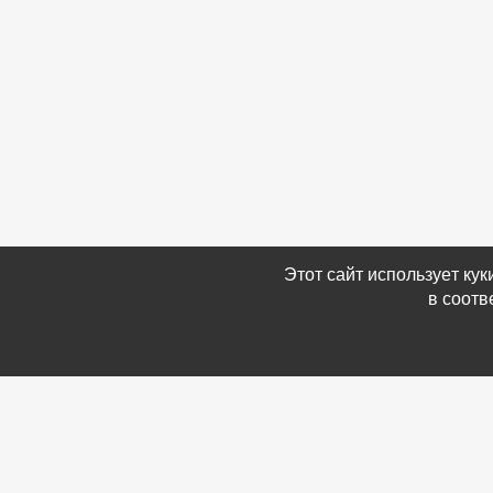
Этот сайт использует ку
в соотв
Связаться с Нами
Информ
☎ (86354) 5-35-50
-
Обратн
✉ gazetadvd@yandex.ru
-
Полит
WhatsApp +7 918 581 55 10
данных
-
Мы в 
-
Архив