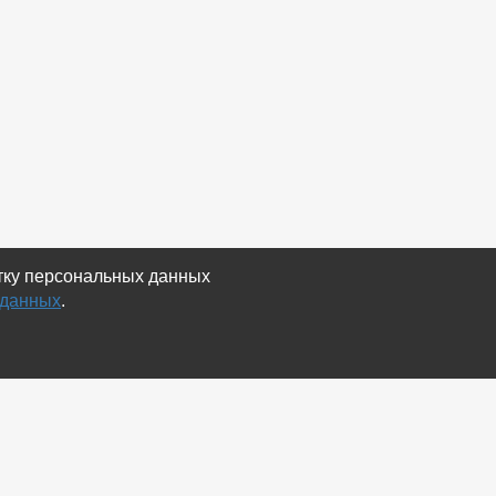
отку персональных данных
 данных
.
Экспорт
Карта сайта
RSS Объявления
RSS Блог (статей)