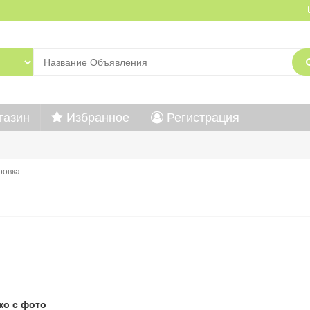
газин
Избранное
Регистрация
ровка
ко с фото