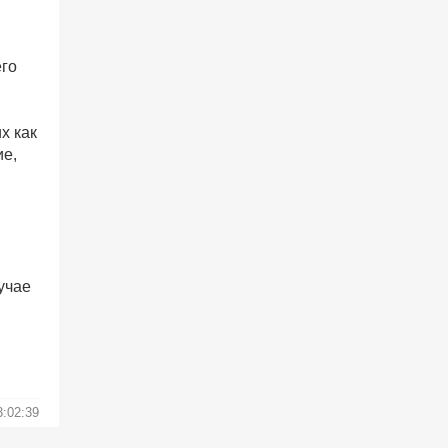
его
х как
ие,
учае
3:02:39