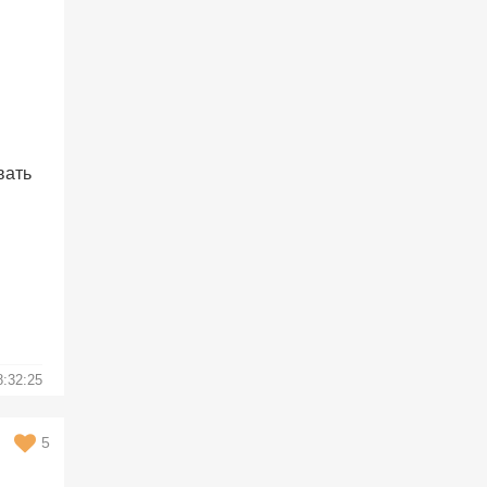
вать
8:32:25
5