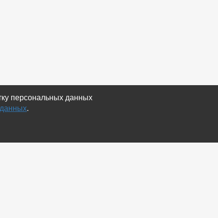
отку персональных данных
 данных
.
Экспорт
Карта сайта
RSS Объявления
RSS Блог (статей)
RSS Магазины