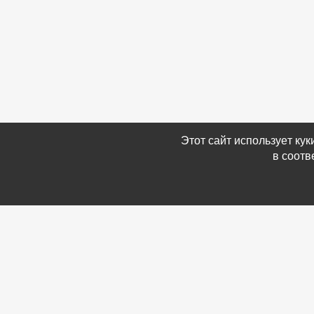
Этот сайт использует ку
в соотв
Связаться с Нами
Информ
☎ (86354) 5-35-50
-
Обратн
✉ gazetadvd@yandex.ru
-
Полит
WhatsApp +7 918 581 55 10
данных
-
Мы в 
-
Архив