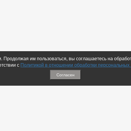
ки. Продолжая им пользоваться, вы соглашаетесь на обраб
етствии с
Политикой в отношении обработки персональных
Согласен
ация
Меню
ая связь
-
Избранное
ика обработки персональных
-
Статьи
-
Магазины
Соц.Сетях
-
Добавить объявление
 номеров
-
Добавить Магазин
-
Добавить Статью
-
Установить приложение