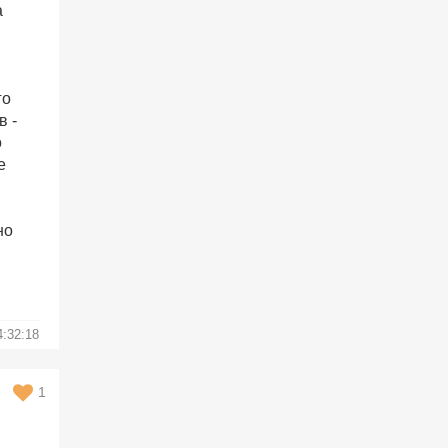
а
го
в -
о
е
но
4:32:18
1