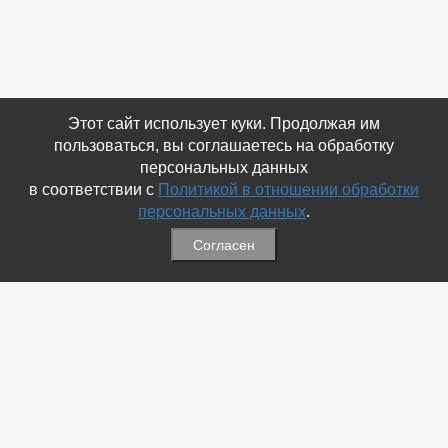
Этот сайт использует куки. Продолжая им
пользоваться, вы соглашаетесь на обработку
персональных данных
в соответствии с
Политикой в отношении обработки
персональных данных
.
Согласен
Связаться с Нами
☎ (86354) 5-35-50
✉ gazetadvd@yandex.ru
WhatsApp +7 918 581 55 10
Информация
-
Обратная связь
-
Политика обработки персональных данных
-
Мы в Соц.Сетях
-
Архив номеров