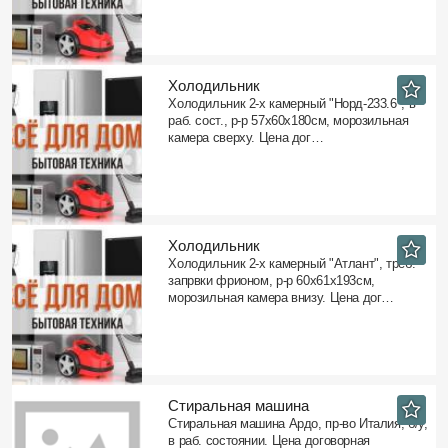
Холодильник
Холодильник 2-х камерный "Норд-233.6", в
раб. сост., р-р 57х60х180см, морозильная
камера сверху. Цена дог…
Холодильник
Холодильник 2-х камерный "Атлант", треб.
запрвки фрионом, р-р 60х61х193см,
морозильная камера внизу. Цена дог…
Стиральная машина
Стиральная машина Ардо, пр-во Италия, б/у,
в раб. состоянии. Цена договорная