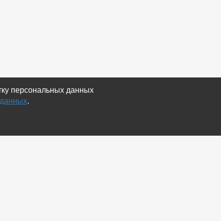
отку персональных данных
 данных
.
Экспорт
Карта сайта
RSS Объявления
RSS Блог (статей)
RSS Магазины