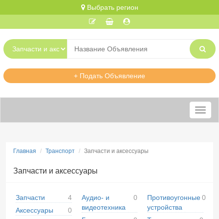
Выбрать регион
+ Подать Объявление
Меню
Главная
Транспорт
Запчасти и аксессуары
Запчасти и аксессуары
Запчасти
4
Аудио- и
0
Противоугонные
0
видеотехника
устройства
Аксессуары
0