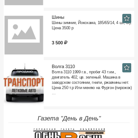
Шины
Шины зимние, Йокохама, 185/65/14, 4 шт, б/у.
Цена 3500 р
3 500
Волга 3110
Волга 3110 1999 г.в., пробег 43 т.км.,
двигатель 402, цв. зеленый. Машина в
заводском состоянии, гнили, ржавчины нет.
Цена 250 т.р Или меняю на Фургон (пирожок)
…
Газета "День в День"