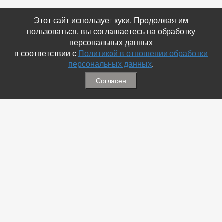
Этот сайт использует куки. Продолжая им
пользоваться, вы соглашаетесь на обработку
персональных данных
в соответствии с
Политикой в отношении обработки
персональных данных
.
Согласен
Связаться с Нами
☎ (86354) 5-35-50
✉ gazetadvd@yandex.ru
WhatsApp +7 918 581 55 10
Информация
-
Обратная связь
-
Политика обработки персональных данных
-
Мы в Соц.Сетях
-
Архив номеров
Меню
-
Избранное
-
Статьи