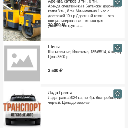
Аренда катков 3 тн., 8 тн.
Аренда спецтехники в Батайске: дорожные
катки 3 тн., 8 тн. Минимально 1 час с
доставкой 10 т.р.Дорожный каток — это
специализированная техника для
10 000
уплотнения грунта,…
Шины
Шины зимние, Йокохама, 185/65/14, 4 шт, б/у.
Цена 3500 р
3 500
Лада Гранта
Лада Гранта 2024 г.в, ноябрь без пробега, цв.
черный. Цена договорная