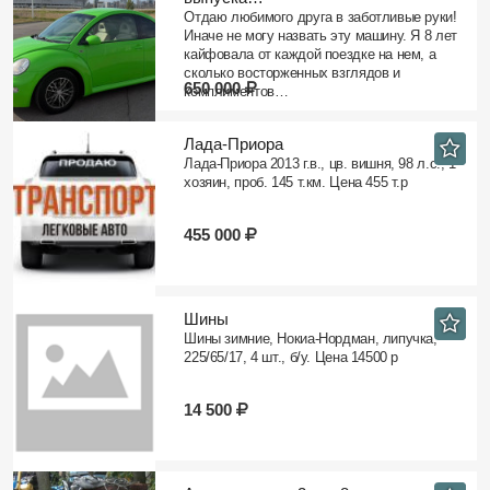
Отдаю любимого друга в заботливые руки!
Иначе не могу назвать эту машину. Я 8 лет
кайфовала от каждой поездке на нем, а
сколько восторженных взглядов и
650 000
комплиментов…
Лада-Приора
Лада-Приора 2013 г.в., цв. вишня, 98 л.с., 1
хозяин, проб. 145 т.км. Цена 455 т.р
455 000
Шины
Шины зимние, Нокиа-Нордман, липучка,
225/65/17, 4 шт., б/у. Цена 14500 р
14 500