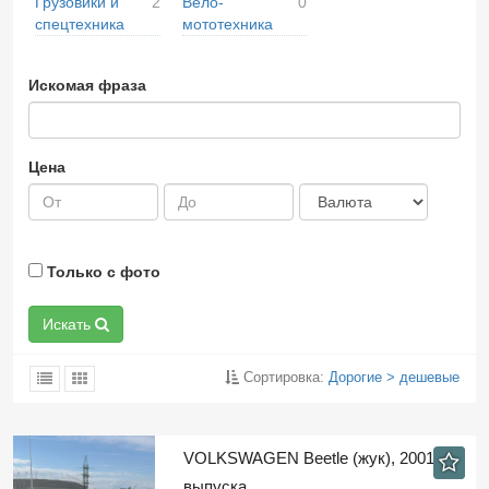
Грузовики и
2
Вело-
0
спецтехника
мототехника
Искомая фраза
Цена
Только с фото
Искать
Сортировка:
Дорогие > дешевые
VOLKSWAGEN Beetle (жук), 2001 год
выпуска…