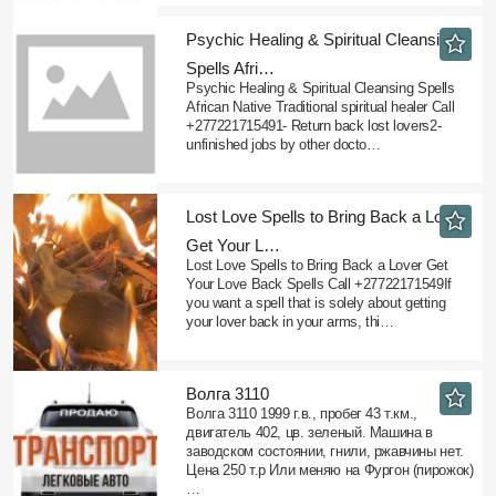
​Psychic Healing & Spiritual Cleansing
Spells Afri…
Psychic Healing & Spiritual Cleansing Spells
African Native Traditional spiritual healer Call
+277221715491- Return back lost lovers2-
unfinished jobs by other docto…
​Lost Love Spells to Bring Back a Lover
Get Your L…
Lost Love Spells to Bring Back a Lover Get
Your Love Back Spells Call +27722171549If
you want a spell that is solely about getting
your lover back in your arms, thi…
Волга 3110
Волга 3110 1999 г.в., пробег 43 т.км.,
двигатель 402, цв. зеленый. Машина в
заводском состоянии, гнили, ржавчины нет.
Цена 250 т.р Или меняю на Фургон (пирожок)
…