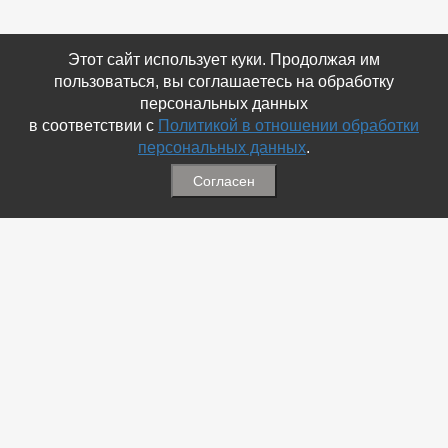
Этот сайт использует куки. Продолжая им
пользоваться, вы соглашаетесь на обработку
персональных данных
в соответствии с
Политикой в отношении обработки
персональных данных
.
Согласен
Связаться с Нами
☎ (86354) 5-35-50
✉ gazetadvd@yandex.ru
WhatsApp +7 918 581 55 10
Информация
-
Обратная связь
-
Политика обработки персональных данных
-
Мы в Соц.Сетях
-
Архив номеров
Меню
-
Избранное