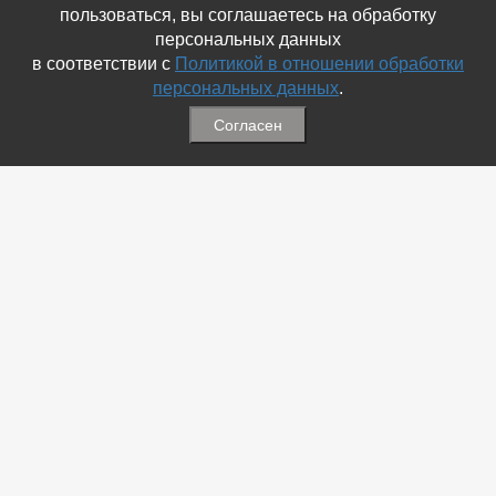
пользоваться, вы соглашаетесь на обработку
персональных данных
в соответствии с
Политикой в отношении обработки
персональных данных
.
Согласен
Связаться с Нами
☎ (86354) 5-35-50
✉ gazetadvd@yandex.ru
WhatsApp +7 918 581 55 10
Информация
-
Обратная связь
-
Политика обработки персональных данных
-
Мы в Соц.Сетях
-
Архив номеров
Меню
-
Избранное
-
Статьи
-
Магазины
-
Добавить объявление
-
Добавить Магазин